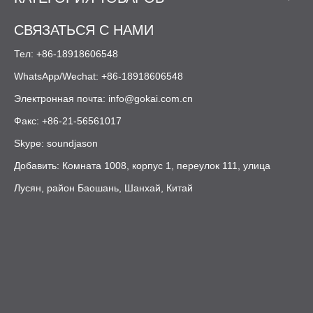
Что охватывает это руководство (и
СВЯЗАТЬСЯ С НАМИ
для кого оно предназначено)
Тел: +86-18918606548
Эта статья написана для:
- Магазины коммерческих вывесок и поставщики полиграфии
WhatsApp/Wechat: +86-18918606548
- Бренд-менеджеры и менеджеры объектов
Электронная почта:
info@gokai.com.cn
- Международные покупатели, закупающие материалы для
Факс: +86-21-56561017
вывесок
Skype: soundjason
- OEM-производители и дистрибьюторы, которым
необходимо стабильное качество листов.
Добавить: Комната 1008, корпус 1, переулок 111, улица
Вы узнаете:
Лусян, район Баошань, Шанхай, Китай
-
Основная роль
пластика в современных вывесках
- Сильные и слабые стороны листа
акрилового
,
пенопласта ПВХ
и
алюминиевых композитных панелей
theinsightpartners
(ACM/ACP)
[
]
- Чем они отличаются от других распространенных
пластиков, таких как
поликарбонат
и
рифленый
полипропилен.