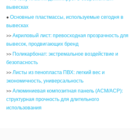
вывесках
Основные пластмассы, используемые сегодня в
●
вывесках
Акриловый лист: превосходная прозрачность для
>>
вывесок, продвигающих бренд
Поликарбонат: экстремальное воздействие и
>>
безопасность
Листы из пенопласта ПВХ: легкий вес и
>>
экономичность, универсальность
Алюминиевая композитная панель (ACM/ACP):
>>
структурная прочность для длительного
использования
Другие распространенные пластики для вывесок (и
●
когда их использовать)
Реальные приложения: как на самом деле выбирают
●