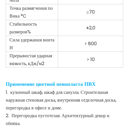
Плотность
0,32 г/см3
0,9 г/см3
-
Толщина
1-30 мм
1) ±5 мм по ширине. 2) ±10
Допуски
мм по длине.
Белый, черный, красный,
Цвет
желтый, зеленый, синий,
коричневый, серый
Водопоглощение %
0.19
Предел прочности
19
при текучести МПа
Разговоры в перерыве
> 15
%
Модуль упругости
> 800
МПа
Точка размягчения по
≥70
Вика °C
Стабильность