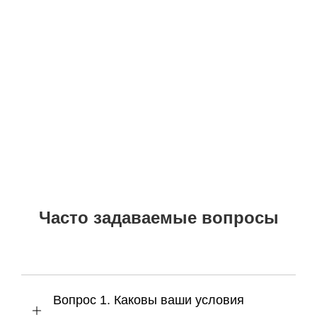
Вопрос 1. Каковы ваши условия
оплаты?
В2. Как Gokai обеспечивает
постоянство толщины листов
большого формата?
Вопрос 3. Есть ли у вас
сертификаты испытаний?
Вопрос 4. Вы обслуживаете OEM?
Вопрос 5. Вы предлагаете