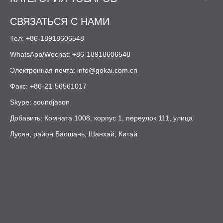
КАТЕГОРИЯ ТОВАРОВ
СВЯЗАТЬСЯ С НАМИ
Тел: +86-18918606548
WhatsApp/Wechat: +86-18918606548
Электронная почта:
info@gokai.com.cn
Факс: +86-21-56561017
Skype: soundjason
Добавить: Комната 1008, корпус 1, переулок 111, улица
Лусян, район Баошань, Шанхай, Китай
Шанхай Гокай Индастри Ко, Лтд. Все права защищены.
Карта сайта
