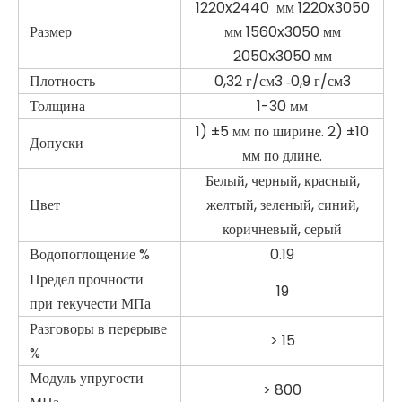
амортизации.
3. Обработка такая же, как и у древесины, а
производительность обработки намного лучше, чем у
древесины.
4. Это идеальная замена деревянным, алюминиевым и
композитным плитам.
5. Поверхность доски очень гладкая, имеет высокую
твердость, ее нелегко поцарапать, ее часто используют для
изготовления шкафов, мебели и т. д.
Технические данные
Номер модели
ГК-ПФБ
1220x2440 мм 1220x3050
Размер
мм 1560x3050 мм
2050x3050 мм