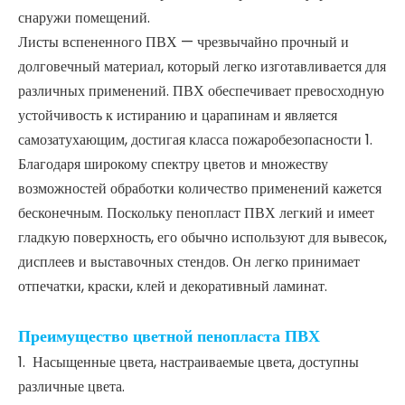
поддается очистке и изготовлению.
Пенопласт ПВХ — это жесткий, но легкий материал,
обычно используемый в рекламных дисплеях, вывесках,
рекламных щитах и ​​ненесущих устройствах. Благодаря
однородной ячеистой структуре он является хорошей
подложкой для цифровой печати, трафаретной печати,
окраски, ламинирования и виниловых надписей. Листы
пенопласта ПВХ Gokai выпускаются в широком
диапазоне цветов и толщин. Стандартный размер листа —
48 x 96 дюймов, возможен вариант обрезки по
индивидуальному заказу.
Компания Sheet Plastics предлагает широкий выбор
листов вспененного ПВХ премиум-класса, которые
можно использовать в различных проектах внутри и
снаружи помещений.
Листы вспененного ПВХ — чрезвычайно прочный и
долговечный материал, который легко изготавливается для