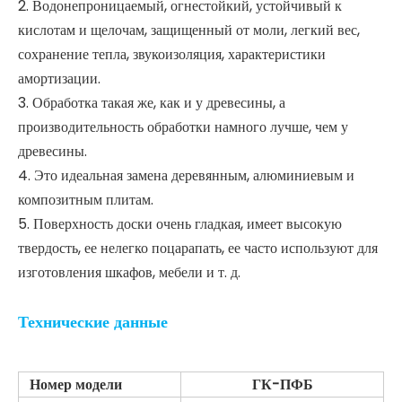
различных применений. ПВХ обеспечивает превосходную
устойчивость к истиранию и царапинам и является
самозатухающим, достигая класса пожаробезопасности 1.
Благодаря широкому спектру цветов и множеству
возможностей обработки количество применений кажется
бесконечным. Поскольку пенопласт ПВХ легкий и имеет
гладкую поверхность, его обычно используют для вывесок,
дисплеев и выставочных стендов. Он легко принимает
отпечатки, краски, клей и декоративный ламинат.
Преимущество цветной пенопласта ПВХ
1. Насыщенные цвета, настраиваемые цвета, доступны
различные цвета.
2. Водонепроницаемый, огнестойкий, устойчивый к
кислотам и щелочам, защищенный от моли, легкий вес,
сохранение тепла, звукоизоляция, характеристики