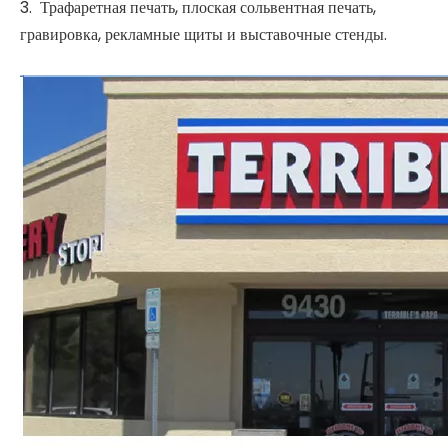
±2,0
размеров%
Сила удержания винта
> 800
Н
Прерывистая ударная
> 10
вязкость, кДж/м2
Применение цветной пенопласта ПВХ
1. кухонный шкаф, шкаф для санузла. Строительная
наружная стеновая доска, внутренняя отделочная доска,
перегородка в офисе и доме.
2. Перегородка пустотелая. Архитектурный декор и
обивка.
3. Трафаретная печать, плоская сольвентная печать,
гравировка, рекламные щиты и выставочные стенды.