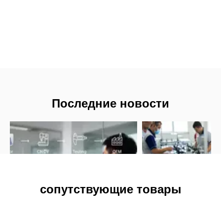
Все, что вам нужно знать об ацеталевом пластике: руководство инженера по высокопроизводительным компонентам из ПОМ
аль-пластик (ПОМ) обеспечивает
Узнайте, как профессион
ость, аналогичную металлу, низкое
акриловый лист к акрилу,
е и превосходную стаб...
экспертного руководс...
сопутствующие товары
Пенопластовая доска Celuka из ПВХ
Ламинированная пенопластовая доска из ПВХ