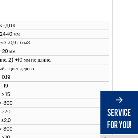
К-ДПК
x2440 мм
см3
0,9 г/см3
-
-20 мм
не. 2) ±10 мм по длине.
й, цвет дерева
0.19
19
> 15
> 800
≥70
±2,0
> 800
> 10