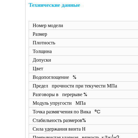
Технические данные
Номер модели
Размер
Плотность
Толщина
Допуски
Цвет
Водопоглощение %
Предел прочности при текучести МПа
Разговоры в перерыве %
Модуль упругости МПа
Точка размягчения по Вика °C
Стабильность размеров%
Сила удержания винта Н
Прерывистая ударная вязкость, кДж/м2