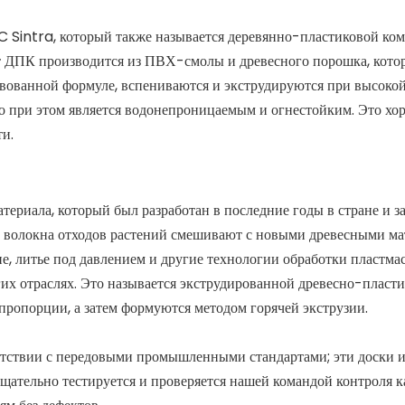
Sintra, который также называется деревянно-пластиковой комп
т ДПК производится из ПВХ-смолы и древесного порошка, кото
ованной формуле, вспениваются и экструдируются при высокой т
 при этом является водонепроницаемым и огнестойким. Это хоро
и.
риала, который был разработан в последние годы в стране и з
 волокна отходов растений смешивают с новыми древесными мат
, литье под давлением и другие технологии обработки пластмас
гих отраслях. Это называется экструдированной древесно-пласт
ропорции, а затем формуются методом горячей экструзии.
тствии с передовыми промышленными стандартами; эти доски и
ательно тестируется и проверяется нашей командой контроля ка