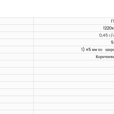
Г
1220
0,45 г/
5
1) ±5 мм по шири
Коричневы