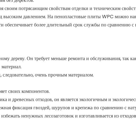
м без дефектов.
я своим потрясающим свойствам отделки и техническим свойст
од высоким давлением. На пенопластовые плиты WPC можно на
ти обеспечивает более длительный срок службы по сравнению 
му дереву. Он требует меньше ремонта и обслуживания, так как
 материал.
, следовательно, очень прочным материалом.
ряет своих компонентов.
тика и древесных отходов, он является экологичным и экологиче
жная фиксация гвоздей, шурупов и крепежа по сравнению с нат
т избежать ненужных лесозаготовок и изготавливается из отходо