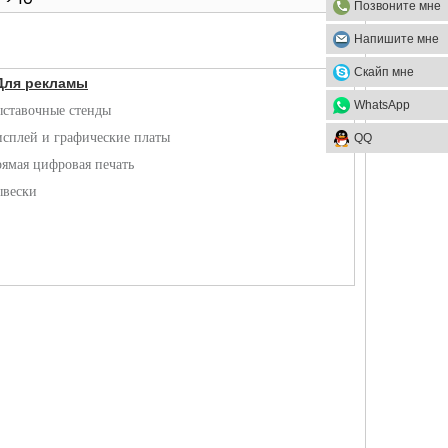
Позвоните мне
Напишите мне
Скайп мне
 Для рекламы
WhatsApp
ставочные стенды
сплей и графические платы
QQ
ямая цифровая печать
вески