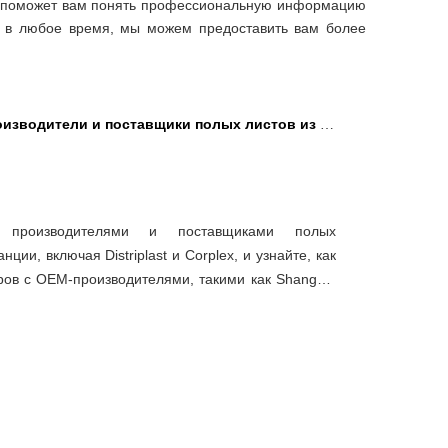
я поможет вам понять профессиональную информацию
ми в любое время, мы можем предоставить вам более
одители и поставщики полых листов из ПП во Франции
 производителями и поставщиками полых
ии, включая Distriplast и Corplex, и узнайте, как
ов с OEM-производителями, такими как Shanghai
кономичной и устойчивой цепочки поставок листов