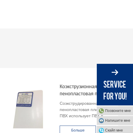
Коэкструзионная
пенопластовая плита
из ПВХ
Соэкструдированная
пенопластовая плита из
Позвоните мне
ПВХ использует ПВХ в
Напишите мне
качестве внутренней пены,
внешняя часть также
Скайп мне
Больше