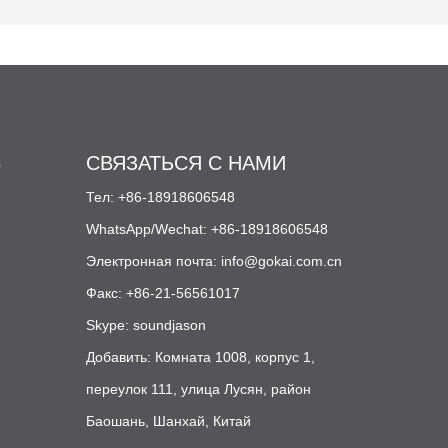
определенном
соотношении,
добавляются специальные
добавки по
усовершенствованной
формуле, вспениваются и
экструдируются при
высокой температуре, в
В
СВЯЗАТЬСЯ С НАМИ
конечном итоге образуя
Тел: +86-18918606548
лист.
WhatsApp/Wechat: +86-18918606548
Электронная почта:
info@gokai.com.cn
Факс: +86-21-56561017
Skype: soundjason
Добавить: Комната 1008, корпус 1,
переулок 111, улица Лусян, район
Баошань, Шанхай, Китай