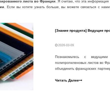
рированного листа во Франции
. Я считаю, что эта информаци
ции
. Если вы хотите узнать больше, вы можете связаться с на
[
Знание продукта
]
Ведущие произв
2026-03-09
Познакомьтесь с ведущими
полипропиленовых листов во Франц
объединить французских партнер
Gokai, для создания надежной, э
из полипропилена.
Читать Далее