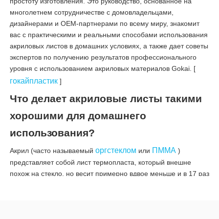
простоту изготовления. Это руководство, основанное на
многолетнем сотрудничестве с домовладельцами,
дизайнерами и OEM-партнерами по всему миру, знакомит
вас с практическими и реальными способами использования
акриловых листов в домашних условиях, а также дает советы
экспертов по получению результатов профессионального
уровня с использованием акриловых материалов Gokai. [
гокайпластик
]
Что делает акриловые листы такими
хорошими для домашнего
использования?
оргстеклом
ПММА
Акрил (часто называемый
или
)
представляет собой лист термопласта, который внешне
похож на стекло, но весит примерно вдвое меньше и в 17 раз
более ударопрочен. Он доступен в прозрачной, матовой,
цветной, зеркальной и текстурированной отделке, что делает
его подходящим как для функционального, так и для