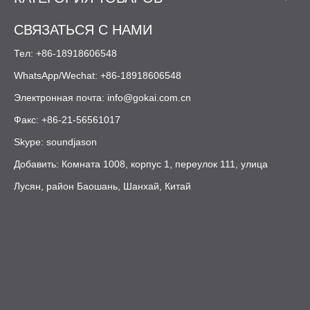
1. Для окон, выходящих на улицу, выберите прозрачный
акрил, стабилизированный УФ-излучением, чтобы уменьшить
СВЯЗАТЬСЯ С НАМИ
кизо
пожелтение с течением времени. [
]
Тел: +86-18918606548
2. Оставьте небольшой зазор в раме, поскольку акрил при
WhatsApp/Wechat: +86-18918606548
изменении температуры расширяется больше, чем стекло. [
Электронная почта:
info@gokai.com.cn
jumei-акрил
]
3. Используйте совместимые прокладки для стекол и
Факс: +86-21-56561017
чистящие средства, не содержащие аммиака, чтобы
Skype: soundjason
jumei-акрил
продлить срок службы. [
]
Добавить: Комната 1008, корпус 1, переулок 111, улица
Лусян, район Баошань, Шанхай, Китай
Акриловые теплицы и холодные
рамы для круглогодичного
выращивания
Домашние садоводы все чаще используют акриловые листы
для строительства компактных теплиц, холодильных камер и
укрытий для защиты растений. Светопропускание,