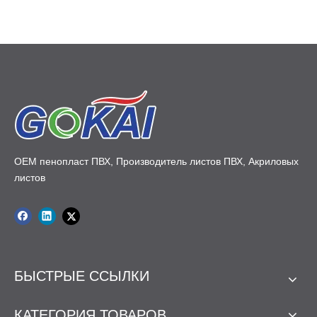
кизо
жесткости, прозрачности и технологичности. [
]
Акриловые оконные стекла для более
безопасного и легкого остекления
Замена традиционных стекол акриловыми листами — это
практическое обновление, если ваш дом выходит на поле
Все, что вам нужно знать об ацеталевом пластике: руководство инженера по высокопроизводительным компонентам из ПОМ
для гольфа, школьный двор или оживленную улицу, где риск
Ацеталь-пластик (ПОМ) обеспечивает
Узнайте, как профессио
удара выше. Прозрачный акрил имеет прозрачность,
прочность, аналогичную металлу, низкое
акриловый лист к акрил
аналогичную оконному стеклу, но обеспечивает значительно
OEM пенопласт ПВХ, Производитель листов ПВХ, Акриловых
трение и превосходную стаб...
этого экспертного руково
лучшую ударопрочность и меньший вес, что также упрощает
листов
акпластикцинк
установку. [
]
Рекомендуемые варианты использования:
- Окна верхнего уровня в детских или игровых комнатах.
- Окна возле спортивных площадок или подъездных путей.
- Легкое остекление навесов, гаражей или садовых
БЫСТРЫЕ ССЫЛКИ
акпластикцинк
помещений. [
]
Советы по установке с точки зрения отрасли:
КАТЕГОРИЯ ТОВАРОВ